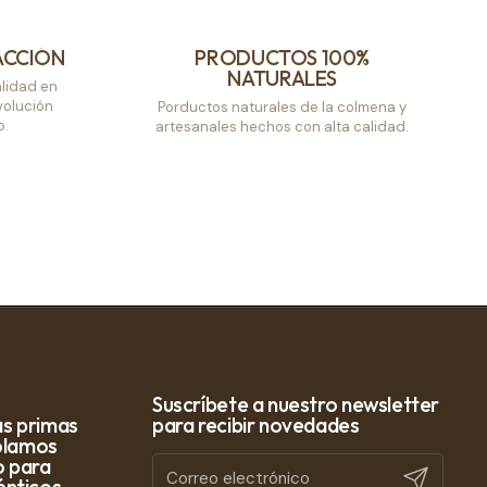
ACCIÓN
PRODUCTOS 100%
NATURALES
lidad en
volución
Porductos naturales de la colmena y
o.
artesanales hechos con alta calidad.
Suscríbete a nuestro newsletter
s primas
para recibir novedades
rolamos
o para
Registrarm
nticos,