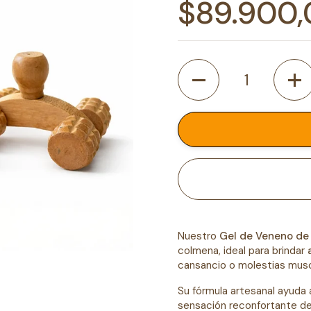
Precio n
$89.900
Cantidad
Nuestro
Gel de Veneno de
colmena, ideal para brindar
cansancio o molestias musc
te diapositiva
Su fórmula artesanal ayuda
sensación reconfortante desp