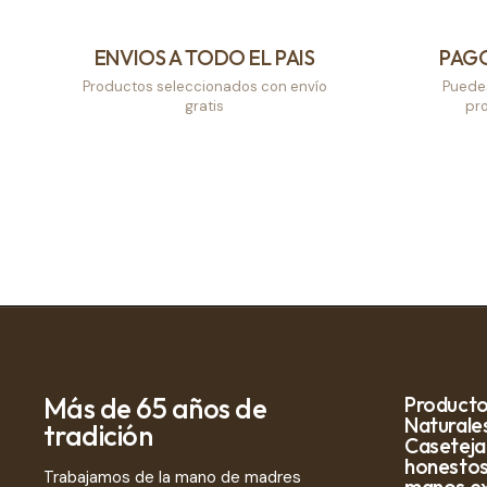
ENVIOS A TODO EL PAIS
PAG
Productos seleccionados con envío
Puede
gratis
pro
Más de 65 años de
Producto
Naturale
tradición
Caseteja
honestos,
Trabajamos de la mano de madres
manos exp