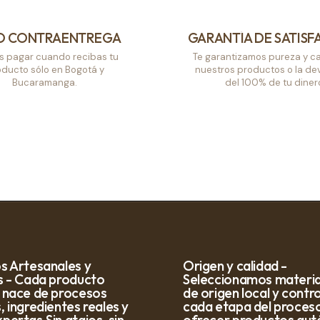
O CONTRAENTREGA
GARANTÍA DE SATISF
s pagar cuando recibas tu
Te garantizamos pureza y ca
ducto sólo en Bogotá y
nuestros productos o la de
Bucaramanga.
del 100% de tu diner
s Artesanales y
Origen y calidad -
s - Cada producto
Seleccionamos materia
 nace de procesos
de origen local y cont
 ingredientes reales y
cada etapa del proces
ertas.Sin atajos, sin
ofrecer productos auté