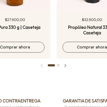
Precio normal
$27.900,00
Precio normal
$32.900,00
Pura 330 g | Caseteja
Propóleo Natural 33
Caseteja
Comprar ahora
Comprar ahor
Diapositiva anterior
Siguiente diapositiva
O CONTRAENTREGA
GARANTÍA DE SATISF
s pagar cuando recibas tu
Te garantizamos pureza y ca