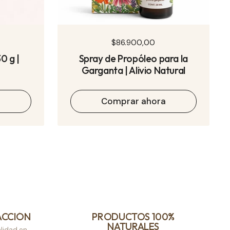
Precio normal
$86.900,00
0 g |
Spray de Propóleo para la
Garganta | Alivio Natural
a
Comprar ahora
ACCIÓN
PRODUCTOS 100%
NATURALES
lidad en