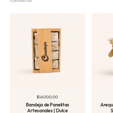
5 productos
Precio normal
$14.000,00
Bandeja de Panelitas
Arequ
Artesanales | Dulce
S