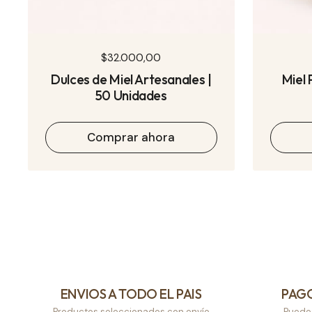
Precio normal
$32.000,00
Dulces de Miel Artesanales |
Miel 
50 Unidades
Comprar ahora
ENVIOS A TODO EL PAIS
PAG
Productos seleccionados con envío
Puede