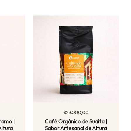
Precio normal
$29.000,00
ramo |
Café Orgánico de Suaita |
Altura
Sabor Artesanal de Altura