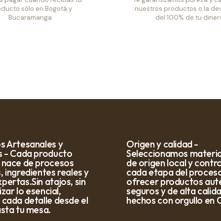
ducto sólo en Bogotá y
nuestros productos o la de
Bucaramanga.
del 100% de tu diner
s Artesanales y
Origen y calidad -
s - Cada producto
Seleccionamos materia
 nace de procesos
de origen local y cont
 ingredientes reales y
cada etapa del proces
ertas.Sin atajos, sin
ofrecer productos auté
izar lo esencial,
seguros y de alta calid
 cada detalle desde el
hechos con orgullo en 
asta tu mesa.