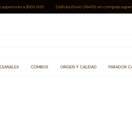
riores a $100.000
Disfruta Envío GRATIS en compras superiores 
ESANALES
COMBOS
ORIGEN Y CALIDAD
PARADOR C