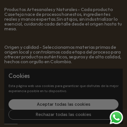
Productos Artesanales y Naturales - Cada producto
Caseteja nace de procesos honestos, ingredientes
reales y manos expertas.Sin atajos, sin industrializar lo
esencial, cuidando cada detalle desde el origen hasta tu
mesa.
Origen y calidad - Seleccionamos materias primas de
origen local y controlamos cada etapa del proceso para
ofrecer productos auténticos, seguros y de alta calidad,
hechos con orgullo en Colombia.
Cookies
Suscríbete a nuestro newsletter para recibir novedades
Esta página web usa cookies para garantizar que disfrutes de la mejor
experiencia posible en tu dispositivo.
Registra
Aceptar todas las cookies
Rechazar todas las cookies
Derechos de autor © 2026
CasetejaSantander
.
Tecnología de
Shopify