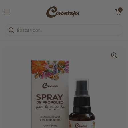
Ir al contenido
Abrir carri
0
Abrir menú