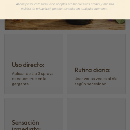
Al completar este formulario aceptas recibir nuestros emails y nuestra
política de privacidad, puedes cancelar en cualquier momento.
Uso directo:
Rutina diaria:
Aplicar de 2 a 3 sprays
directamente en la
Usar varias veces al día
garganta.
según necesidad.
Sensación
inmediata: