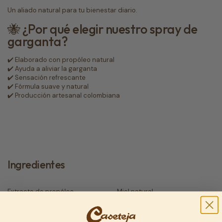
Un aliado natural para tu bienestar diario.
🐝 ¿Por qué elegir nuestro spray de
garganta?
✔️ Elaborado con propóleo natural
✔️ Ayuda a aliviar la garganta
✔️ Sensación refrescante
✔️ Fórmula suave y natural
✔️ Producción artesanal colombiana
Ingredientes
Extracto de propóleo.
Miel natural.
1
/
2