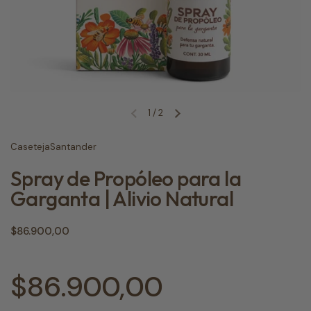
1
/
2
Diapositiva anterior
Siguiente diapositiva
CasetejaSantander
Spray de Propóleo para la
Garganta | Alivio Natural
Precio normal
$86.900,00
Precio normal
$86.900,00