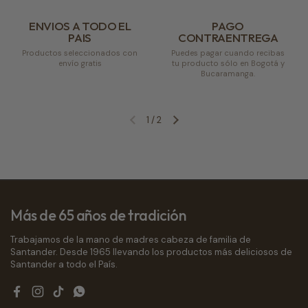
ENVIOS A TODO EL
PAGO
PAIS
CONTRAENTREGA
Productos seleccionados con
Puedes pagar cuando recibas
envío gratis
tu producto sólo en Bogotá y
Bucaramanga.
1
/
2
Diapositiva anterior
Siguiente diapositiva
Más de 65 años de tradición
Trabajamos de la mano de madres cabeza de familia de
Santander. Desde 1965 llevando los productos más deliciosos de
Santander a todo el País.
Facebook
Instagram
TikTok
WhatsApp